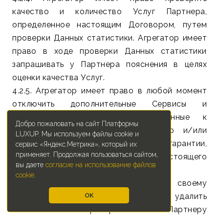
качество и количество Услуг Партнера,
определенное настоящим Договором, путем
проверки Данных статистики. Агрегатор имеет
право в ходе проверки Данных статистики
запрашивать у Партнера пояснения в целях
оценки качества Услуг.
4.2.5. Агрегатор имеет право в любой момент
отключить дополнительные Сервисы и
Технологии Платформы, подключенные к
Добро пожаловать на сайт Платформы
Площадке в случае, если Партнер и/или
LUXUP. Мы используем файлы cookie и
Площадка нарушает гарантии,
сервис «Яндекс.Метрика», который их
применяет. Продолжая пользоваться сайтом,
предусмотренные разделом 6 настоящего
вы даете
согласие на использование файлов
Договора.
cookie
.
4.2.6. Агрегатор имеет право по своему
усмотрению заблокировать либо удалить
OK
Личный кабинет Партнера и отказать Партнеру