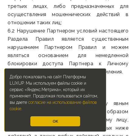
третьих лицах, либо предназначенных для
осуществления мошеннических действий в
отношении таких лиц;
6.2 Нарушение Партнером условий настоящего
Раздела Правил является существенным
нарушением Партнером Правил и можем
являться основанием для немедленной
блокировки доступа Партнера к Личному
кабинету без предварительного уведомления.
Добро пожаловать на сайт Платформы
LUXUP. Мы используем файлы cookie и
7. ОГРАНИЧЕНИЯ.
сервис «Яндекс.Метрика», который их
применяет. Продолжая пользоваться сайтом,
вы даете
согласие на использование файлов
7.1 Партнер соглашается, что ему явным
cookie
.
образом запрещено, а также явным образом
запрещено позволять любому третьему лицу,
OK
осуществлять любые из перечисленных ниже